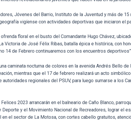
adores, Jóvenes del Barrio, Instituto de la Juventud y más de 1
a geografía vigíense con actividades deportivas que iniciaron el
 ofrenda floral en el busto del Comandante Hugo Chávez, ubicado 
ictoria de José Félix Ribas, batalla épica e histórica, con hono
o 14 de Febrero continuaremos con los encuentros deportivos”, 
 una caminata nocturna de colores en la avenida Andrés Bello d
ción, mientras que el 17 de febrero realizará un acto simbólico 
 de autoridades regionales del PSUV, para luego sumarse a los C
Felices 2023 arrancarán en el balneario de Caño Blanco, parroq
y Deporte y el Movimiento Nacional de Recreadores, lograr el es
al en el sector de La Motosa, con cortes cabello gratuitos, atenci